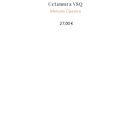
Cetamura VSQ
Metodo Classico
27,00 €
PRENOTAZIONE & PAGAMENTO
Al fine di garantire la migliore esperienza, vi chiediamo la
prenotazione e il pagamento anticipato di tutti i servizi.
I costi di prenotazione non potranno essere rimborsati.