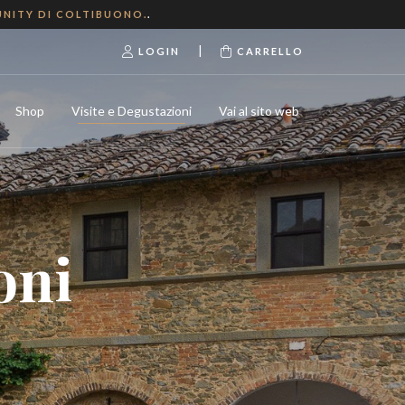
NITY DI COLTIBUONO.
.
|
LOGIN
CARRELLO
Shop
Visite e Degustazioni
Vai al sito web
oni