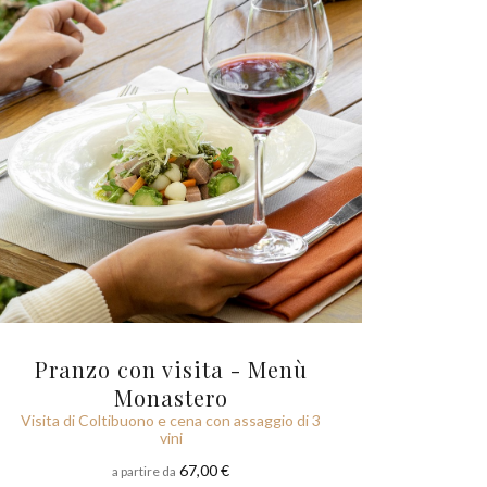
Pranzo con visita - Menù
Monastero
Visita di Coltibuono e cena con assaggio di 3
vini
67,00 €
a partire da