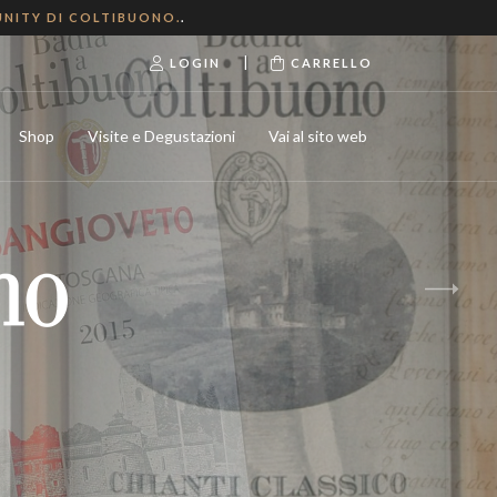
NITY DI COLTIBUONO.
.
|
LOGIN
CARRELLO
Shop
Visite e Degustazioni
Vai al sito web