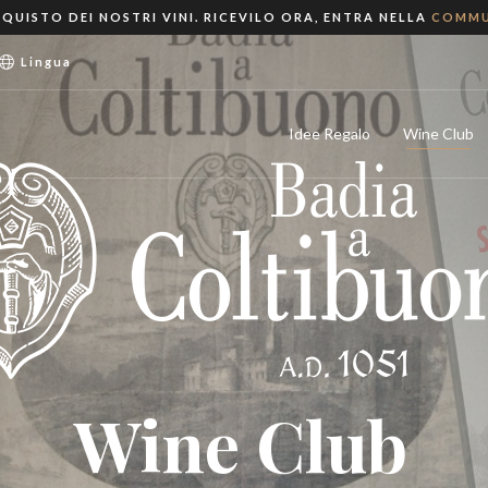
QUISTO DEI NOSTRI VINI. RICEVILO ORA, ENTRA NELLA
COMMU
Lingua
Idee Regalo
Wine Club
Wine Club
Wine Club
Wine Club
Wine Club
Wine Club
Wine Club
Wine Club
Wine Club
Wine Club