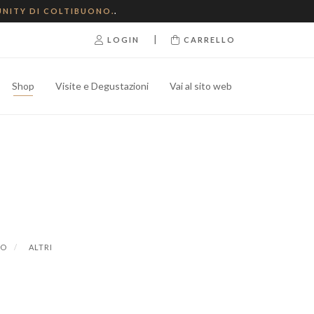
NITY DI COLTIBUONO.
.
|
LOGIN
CARRELLO
Shop
Visite e Degustazioni
Vai al sito web
IO
ALTRI